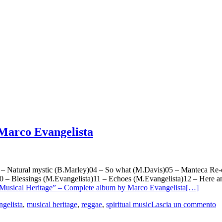
Marco Evangelista
– Natural mystic (B.Marley)04 – So what (M.Davis)05 – Manteca Re-e
0 – Blessings (M.Evangelista)11 – Echoes (M.Evangelista)12 – Here a
“Musical Heritage” – Complete album by Marco Evangelista
[…]
gelista
,
musical heritage
,
reggae
,
spiritual music
Lascia un commento