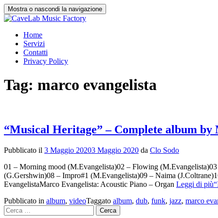
Mostra o nascondi la navigazione
Salta
Home
il
Servizi
contenuto
Contatti
Privacy Policy
Tag:
marco evangelista
“Musical Heritage” – Complete album by 
Pubblicato il
3 Maggio 2020
3 Maggio 2020
da
Clo Sodo
01 – Morning mood (M.Evangelista)02 – Flowing (M.Evangelista)03 
(G.Gershwin)08 – Impro#1 (M.Evangelista)09 – Naima (J.Coltrane)1
EvangelistaMarco Evangelista: Acoustic Piano – Organ
Leggi di più
Pubblicato in
album
,
video
Taggato
album
,
dub
,
funk
,
jazz
,
marco evan
Ricerca
per: